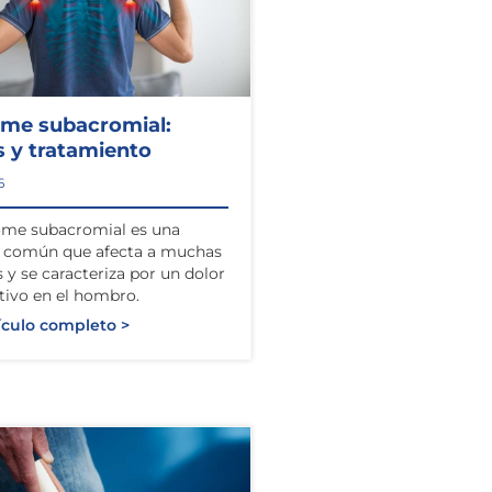
ome subacromial:
 y tratamiento
6
ome subacromial es una
n común que afecta a muchas
 y se caracteriza por un dolor
ativo en el hombro.
ículo completo >