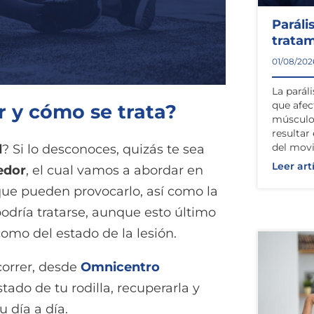
Paráli
trata
01/08/202
La paráli
que afec
or y cómo se trata?
músculos
resultar
l
? Si lo desconoces, quizás te sea
del mov
Leer art
redor
, el cual vamos a abordar en
que pueden provocarlo, así como la
odría tratarse, aunque esto último
omo del estado de la lesión.
correr, desde
Omnicentro
ado de tu rodilla, recuperarla y
u día a día.