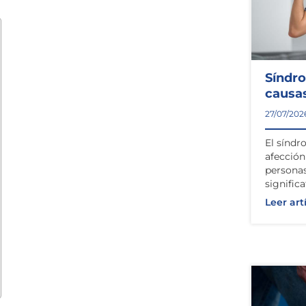
Síndr
causas
27/07/202
El síndr
afecció
personas
signific
Leer art