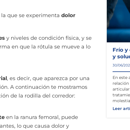
n la que se experimenta
dolor
es
y niveles de condición física, y se
rma en que la rótula se mueve a lo
Frío y
y solu
30/06/20
En este 
ial
, es decir, que aparezca por una
relación 
ción. A continuación te mostramos
articula
tratamie
ón de la rodilla del corredor:
molestia
Leer art
te
en la ranura femoral, puede
dantes, lo que causa dolor y