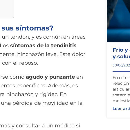
n sus síntomas?
e un tendón, y es común en áreas
 Los
síntomas de la tendinitis
Frío y
lmente, hinchazón leve. Este dolor
y solu
 con el reposo.
30/06/20
birse como
agudo y punzante
en
En este 
relación 
entos específicos. Además, es
articula
ra hinchazón y rigidez. En
tratamie
molestia
 una pérdida de movilidad en la
Leer art
mas y consultar a un médico si