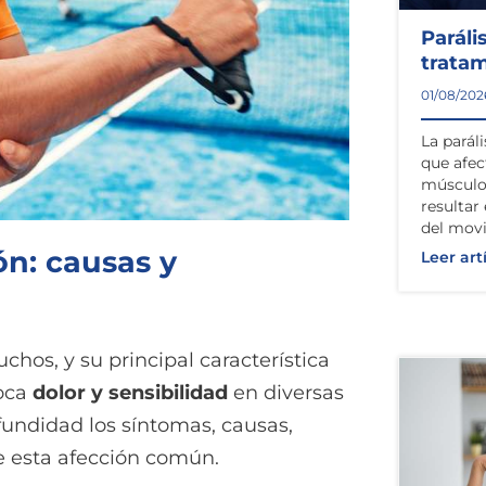
Paráli
trata
01/08/202
La paráli
que afec
músculos
resultar
del mov
ón: causas y
Leer art
hos, y su principal característica
voca
dolor y sensibilidad
en diversas
ofundidad los síntomas, causas,
de esta afección común.