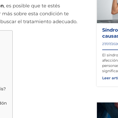
ón
, es posible que te estés
r más sobre esta condición te
a buscar el tratamiento adecuado.
Síndr
causas
27/07/202
El síndr
afecció
personas
signific
Leer art
is?
ndón