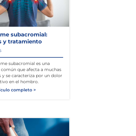
ome subacromial:
 y tratamiento
6
ome subacromial es una
n común que afecta a muchas
 y se caracteriza por un dolor
ativo en el hombro.
ículo completo >