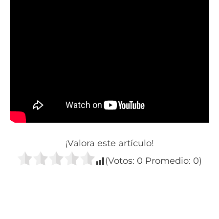
¡Valora este artículo!
(Votos:
0
Promedio:
0
)