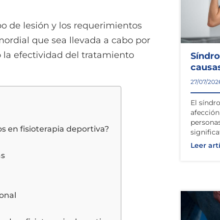
po de lesión y los requerimientos
imordial que sea llevada a cabo por
 la efectividad del tratamiento
Síndr
causas
27/07/202
El síndr
afecció
personas
s en fisioterapia deportiva?
signific
Leer art
as
onal