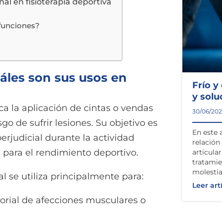
al en fisioterapia deportiva
 funciones?
uáles son sus usos en
Frío y
y solu
a la aplicación de cintas o vendas
30/06/20
sgo de sufrir lesiones. Su objetivo es
En este 
erjudicial durante la actividad
relación 
 para el rendimiento deportivo.
articula
tratamie
molestia
al se utiliza principalmente para:
Leer art
torial de afecciones musculares o