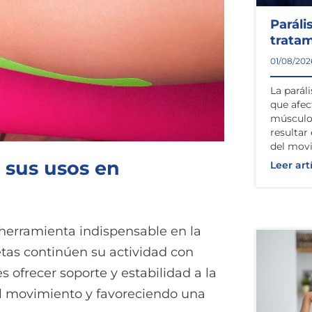
Paráli
trata
01/08/202
La paráli
que afec
músculos
resultar
del mov
 sus usos en
Leer art
herramienta indispensable en la
letas continúen su actividad con
s ofrecer soporte y estabilidad a la
el movimiento y favoreciendo una