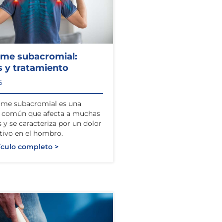
ome subacromial:
 y tratamiento
6
ome subacromial es una
n común que afecta a muchas
 y se caracteriza por un dolor
ativo en el hombro.
ículo completo >