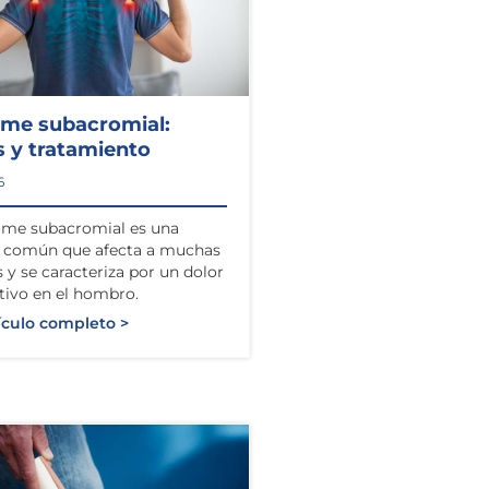
ome subacromial:
 y tratamiento
6
ome subacromial es una
n común que afecta a muchas
 y se caracteriza por un dolor
ativo en el hombro.
ículo completo >