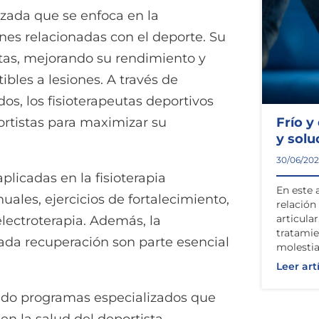
izada que se enfoca en la
nes relacionadas con el deporte. Su
letas, mejorando su rendimiento y
ibles a lesiones. A través de
s, los fisioterapeutas deportivos
Frío y
ortistas para maximizar su
y solu
30/06/20
aplicadas en la fisioterapia
En este 
uales, ejercicios de fortalecimiento,
relación 
articula
electroterapia. Además, la
tratamie
da recuperación son parte esencial
molestia
Leer art
ado programas especializados que