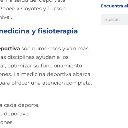
en la salud del deportista,
Encuentra e
Phoenix Coyotes y Tucson
Buscar
ivel.
medicina y fisioterapia
eportiva
son numerosos y van más
as disciplinas ayudan a los
ral, optimizar su funcionamiento
iones. La medicina deportiva abarca
s para ofrecer una atención completa.
a cada deporte.
o deportivo.
iones.