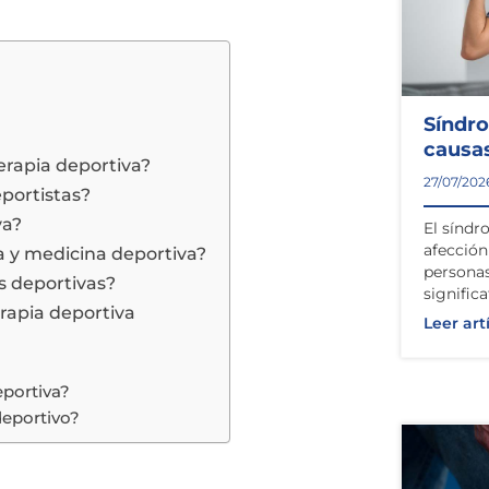
Síndr
causas
terapia deportiva?
27/07/202
eportistas?
va?
El síndr
afecció
va y medicina deportiva?
personas
s deportivas?
signific
rapia deportiva
Leer art
eportiva?
deportivo?